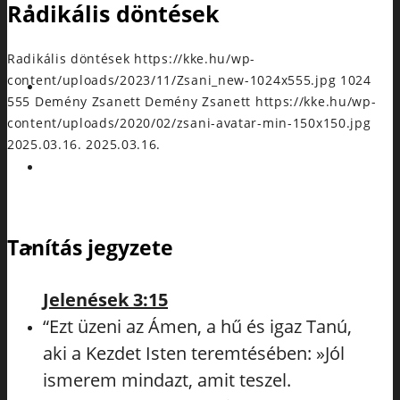
Radikális döntések
NAPTÁR
Radikális döntések
https://kke.hu/wp-
content/uploads/2023/11/Zsani_new-1024x555.jpg
1024
KAPCSOLÓDJ
555
Demény Zsanett
Demény Zsanett
https://kke.hu/wp-
content/uploads/2020/02/zsani-avatar-min-150x150.jpg
2025.03.16.
2025.03.16.
RÓLUNK
Tanítás jegyzete
ADAKOZÁS
Jelenések 3:15
“Ezt üzeni az Ámen, a hű és igaz Tanú,
TANÍTÁSOK
aki a Kezdet Isten teremtésében: »Jól
ismerem mindazt, amit teszel.