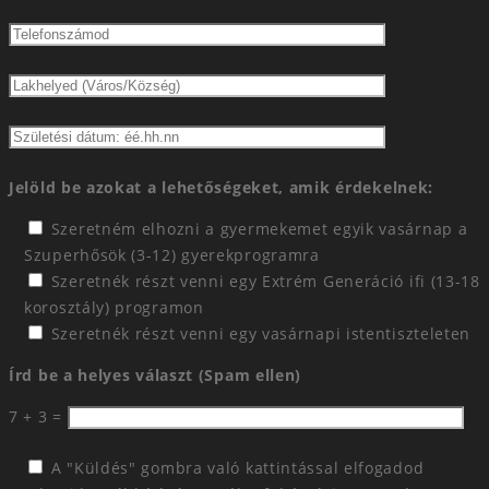
Jelöld be azokat a lehetőségeket, amik érdekelnek:
Szeretném elhozni a gyermekemet egyik vasárnap a
Szuperhősök (3-12) gyerekprogramra
Szeretnék részt venni egy Extrém Generáció ifi (13-18
korosztály) programon
Szeretnék részt venni egy vasárnapi istentiszteleten
Írd be a helyes választ (Spam ellen)
7 + 3 =
A "Küldés" gombra való kattintással elfogadod