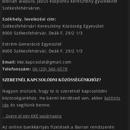
Biblián alapuló, Jézus központú keresztény gyülekezet
Székesfehérváron.
Székhely, levelezési cím:
Székesfehérvári Keresztény Közösség Egyesület
8000 Székesfehérvár, Deák F. 29/2 1/3
Extrém Generáció Egyesület
8000 Székesfehérvár, Deák F. 29/2 1/3
Email:
kke.kapcsolat@gmail.com
Telefonszám:
06 (20) 346-6578
SZERETNÉL KAPCSOLÓDNI KÖZÖSSÉGÜNKHÖZ?
Nagyon örülünk, hogy te is szeretnél kapcsolódni
közösségünkhöz. Ha bármi kérdésed van, akkor
kattints
ide
és segítünk benne.
Gyere el egy KKE vasárnapra
Az online bankkártyás fizetések a Barion rendszerén