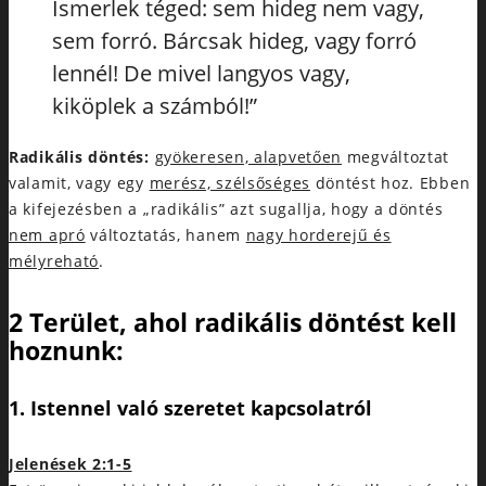
Ismerlek téged: sem hideg nem vagy,
sem forró. Bárcsak hideg, vagy forró
lennél! De mivel langyos vagy,
kiköplek a számból!”
Radikális döntés:
gyökeresen, alapvetően
megváltoztat
valamit, vagy egy
merész, szélsőséges
döntést hoz. Ebben
a kifejezésben a „radikális” azt sugallja, hogy a döntés
nem apró
változtatás, hanem
nagy horderejű és
mélyreható
.
2 Terület, ahol radikális döntést kell
hoznunk:
1. Istennel való szeretet kapcsolatról
Jelenések 2:1-5