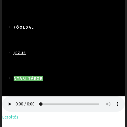
FŐOLDAL
JÉZUS
NYÁRI TÁBOR
VAD SZÍV
Letöltés