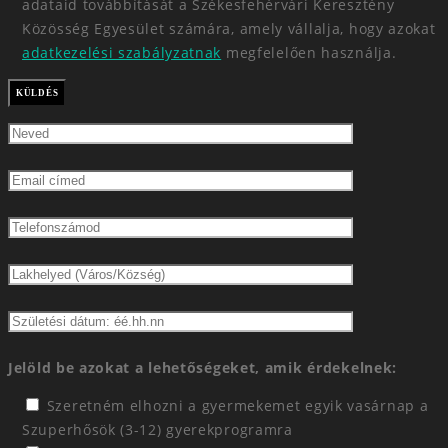
adataid továbbítását a Székesfehérvári Keresztény
Közösség Egyesület számára, amely vállalja, hogy azokat
adatkezelési szabályzatnak
megfelelően használja.
Jelöld be azokat a lehetőségeket, amik érdekelnek:
Szeretném elhozni a gyermekemet egyik vasárnap a
Szuperhősök (3-12) gyerekprogramra