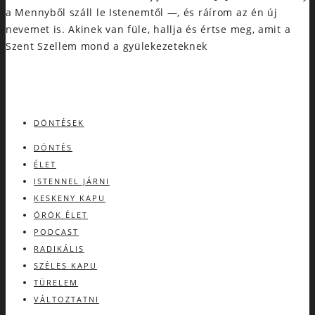
a Mennyből száll le Istenemtől —, és ráírom az én új
nevemet is. Akinek van füle, hallja és értse meg, amit a
Szent Szellem mond a gyülekezeteknek
DÖNTÉSEK
DÖNTÉS
ÉLET
ISTENNEL JÁRNI
KESKENY KAPU
ÖRÖK ÉLET
PODCAST
RADIKÁLIS
SZÉLES KAPU
TÜRELEM
VÁLTOZTATNI