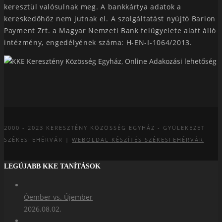
keresztül valósulnak meg. A bankkártya adatok a
kereskedőhöz nem jutnak el. A szolgáltatást nyújtó Barion
Payment Zrt. a Magyar Nemzeti Bank felügyelete alatt álló
intézmény, engedélyének száma: H-EN-I-1064/2013.
2000 - 2023
KERESZTÉNY KÖZÖSSÉG EGYHÁZ - GYÜLEKEZET
SZÉKESFEHÉRVÁR |
WEBOLDAL KÉSZÍTÉS SZÉKESFEHÉRVÁR
LEGÚJABB KKE TANÍTÁSOK
Óember vs. Újember
2026.08.02.