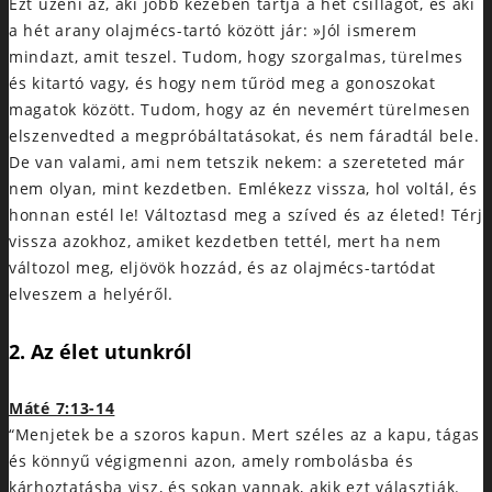
Ezt üzeni az, aki jobb kezében tartja a hét csillagot, és aki
a hét arany olajmécs-tartó között jár: »Jól ismerem
mindazt, amit teszel. Tudom, hogy szorgalmas, türelmes
és kitartó vagy, és hogy nem tűröd meg a gonoszokat
magatok között. Tudom, hogy az én nevemért türelmesen
elszenvedted a megpróbáltatásokat, és nem fáradtál bele.
De van valami, ami nem tetszik nekem: a szereteted már
nem olyan, mint kezdetben. Emlékezz vissza, hol voltál, és
honnan estél le! Változtasd meg a szíved és az életed! Térj
vissza azokhoz, amiket kezdetben tettél, mert ha nem
változol meg, eljövök hozzád, és az olajmécs-tartódat
elveszem a helyéről.
2. Az élet utunkról
Máté 7:13-14
“Menjetek be a szoros kapun. Mert széles az a kapu, tágas
és könnyű végigmenni azon, amely rombolásba és
kárhoztatásba visz, és sokan vannak, akik ezt választják.