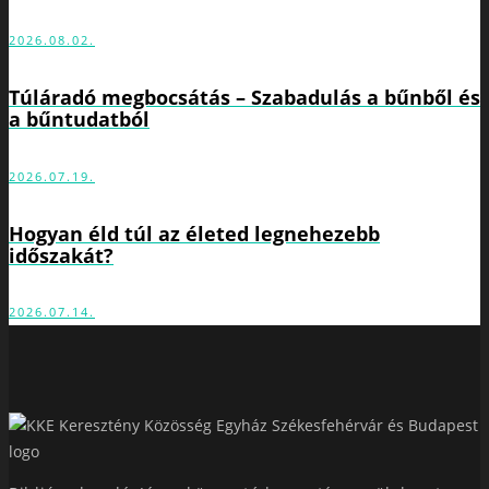
2026.08.02.
Túláradó megbocsátás – Szabadulás a bűnből és
a bűntudatból
2026.07.19.
Hogyan éld túl az életed legnehezebb
időszakát?
2026.07.14.