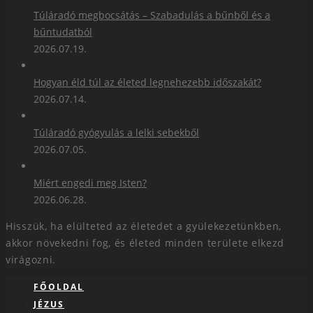
Túláradó megbocsátás – Szabadulás a bűnből és a
bűntudatból
2026.07.19.
Hogyan éld túl az életed legnehezebb időszakát?
2026.07.14.
Túláradó gyógyulás a lelki sebekből
2026.07.05.
Miért engedi meg Isten?
2026.06.28.
Hisszük, ha elülteted az életedet a gyülekezetünkben,
akkor növekedni fog, és életed minden területe elkezd
virágozni.
FŐOLDAL
JÉZUS