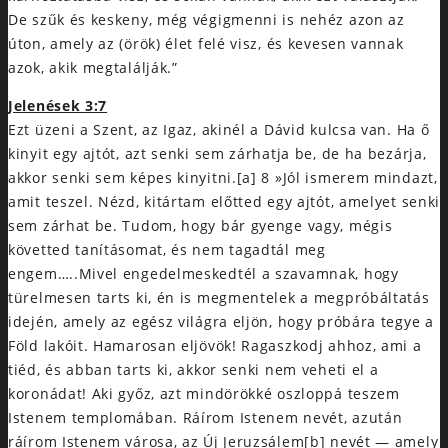
De szűk és keskeny, még végigmenni is nehéz azon az
úton, amely az (örök) élet felé visz, és kevesen vannak
azok, akik megtalálják.”
Jelenések 3:7
Ezt üzeni a Szent, az Igaz, akinél a Dávid kulcsa van. Ha ő
kinyit egy ajtót, azt senki sem zárhatja be, de ha bezárja,
akkor senki sem képes kinyitni.[a] 8 »Jól ismerem mindazt,
amit teszel. Nézd, kitártam előtted egy ajtót, amelyet senki
sem zárhat be. Tudom, hogy bár gyenge vagy, mégis
követted tanításomat, és nem tagadtál meg
engem…..Mivel engedelmeskedtél a szavamnak, hogy
türelmesen tarts ki, én is megmentelek a megpróbáltatás
idején, amely az egész világra eljön, hogy próbára tegye a
Föld lakóit. Hamarosan eljövök! Ragaszkodj ahhoz, ami a
tiéd, és abban tarts ki, akkor senki nem veheti el a
koronádat! Aki győz, azt mindörökké oszloppá teszem
Istenem templomában. Ráírom Istenem nevét, azután
ráírom Istenem városa, az Új Jeruzsálem[b] nevét — amely