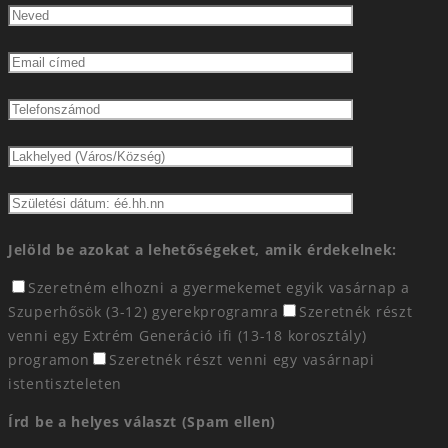
Jelöld be azokat a lehetőségeket, amik érdekelnek:
Szeretném elhozni a gyermekemet egyik vasárnap a
Szuperhősök (3-12) gyerekprogramra
Szeretnék részt
venni egy Extrém Generáció ifi (13-18 korosztály)
programon
Szeretnék részt venni egy vasárnapi
istentiszteleten
Írd be a helyes választ (Spam ellen)