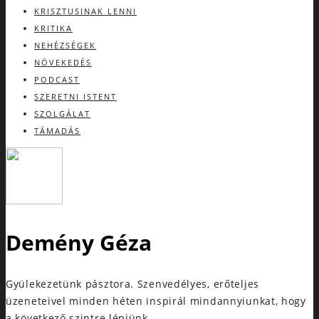
KRISZTUSINAK LENNI
KRITIKA
NEHÉZSÉGEK
NÖVEKEDÉS
PODCAST
SZERETNI ISTENT
SZOLGÁLAT
TÁMADÁS
Demény Géza
Gyülekezetünk pásztora. Szenvedélyes, erőteljes
üzeneteivel minden héten inspirál mindannyiunkat, hogy
a következő szintre lépjünk.