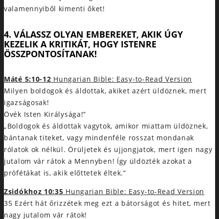
valamennyiből kimenti őket!
4. VÁLASSZ OLYAN EMBEREKET, AKIK ÚGY
KEZELIK A KRITIKÁT, HOGY ISTENRE
ÖSSZPONTOSÍTANAK!
Máté 5:10-12
Hungarian Bible: Easy-to-Read Version
Milyen boldogok és áldottak, akiket azért üldöznek, mert
igazságosak!
Övék Isten Királysága!”
„Boldogok és áldottak vagytok, amikor miattam üldöznek,
bántanak titeket, vagy mindenféle rosszat mondanak
rólatok ok nélkül. Örüljetek és ujjongjatok, mert igen nagy
jutalom vár rátok a Mennyben! Így üldözték azokat a
prófétákat is, akik előttetek éltek.”
Zsidókhoz 10:35
Hungarian Bible: Easy-to-Read Version
35 Ezért hát őrizzétek meg ezt a bátorságot és hitet, mert
nagy jutalom vár rátok!