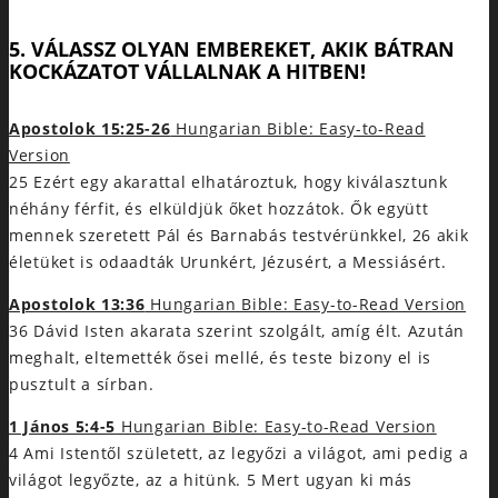
5. VÁLASSZ OLYAN EMBEREKET, AKIK BÁTRAN
KOCKÁZATOT VÁLLALNAK A HITBEN!
Apostolok 15:25-26
Hungarian Bible: Easy-to-Read
Version
25 Ezért egy akarattal elhatároztuk, hogy kiválasztunk
néhány férfit, és elküldjük őket hozzátok. Ők együtt
mennek szeretett Pál és Barnabás testvérünkkel, 26 akik
életüket is odaadták Urunkért, Jézusért, a Messiásért.
Apostolok 13:36
Hungarian Bible: Easy-to-Read Version
36 Dávid Isten akarata szerint szolgált, amíg élt. Azután
meghalt, eltemették ősei mellé, és teste bizony el is
pusztult a sírban.
1 János 5:4-5
Hungarian Bible: Easy-to-Read Version
4 Ami Istentől született, az legyőzi a világot, ami pedig a
világot legyőzte, az a hitünk. 5 Mert ugyan ki más