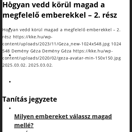
Hogyan vedd körül magad a
NAPTÁR
megfelelő emberekkel – 2. rész
KAPCSOLÓDJ
Hogyan vedd körül magad a megfelelő emberekkel – 2.
rész
https://kke.hu/wp-
content/uploads/2023/11/Geza_new-1024x548.jpg
1024
548
Demény Géza
Demény Géza
https://kke.hu/wp-
RÓLUNK
content/uploads/2020/02/geza-avatar-min-150x150.jpg
2025.03.02.
2025.03.02.
ADAKOZÁS
Tanítás jegyzete
TANÍTÁSOK
Milyen embereket válassz magad
mellé?