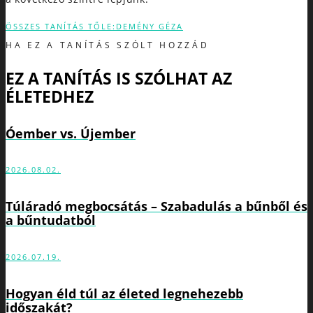
ÖSSZES TANÍTÁS TŐLE:DEMÉNY GÉZA
HA EZ A TANÍTÁS SZÓLT HOZZÁD
EZ A TANÍTÁS IS SZÓLHAT AZ
ÉLETEDHEZ
Óember vs. Újember
2026.08.02.
Túláradó megbocsátás – Szabadulás a bűnből és
a bűntudatból
2026.07.19.
Hogyan éld túl az életed legnehezebb
időszakát?