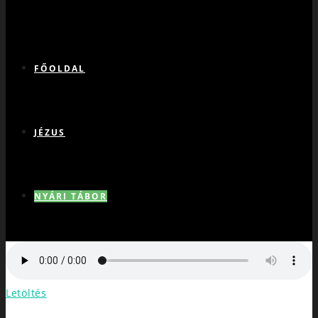
FŐOLDAL
JÉZUS
NYÁRI TÁBOR
VAD SZÍV
Letöltés