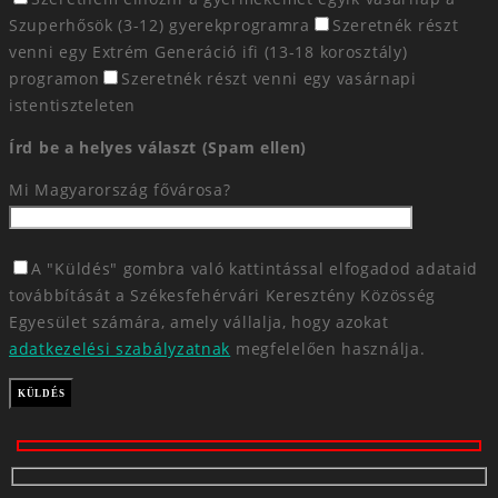
Szuperhősök (3-12) gyerekprogramra
Szeretnék részt
venni egy Extrém Generáció ifi (13-18 korosztály)
programon
Szeretnék részt venni egy vasárnapi
istentiszteleten
Írd be a helyes választ (Spam ellen)
Mi Magyarország fővárosa?
A "Küldés" gombra való kattintással elfogadod adataid
továbbítását a Székesfehérvári Keresztény Közösség
Egyesület számára, amely vállalja, hogy azokat
adatkezelési szabályzatnak
megfelelően használja.