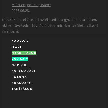
Miért engedi meg Isten?
2026.06.28.
Hisszük, ha elülteted az életedet a gyülekezetünkben,
akkor növekedni fog, és életed minden területe elkezd
virágozni.
FŐOLDAL
JÉZUS
NYÁRI TÁBOR
VAD SZÍV
NAPTÁR
KAPCSOLÓDJ
RÓLUNK
ADAKOZÁS
TANÍTÁSOK