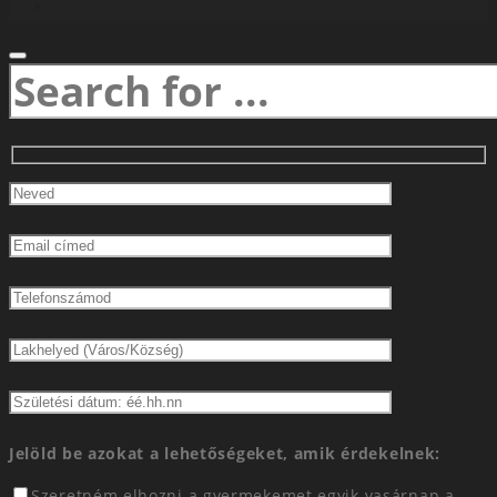
Jelöld be azokat a lehetőségeket, amik érdekelnek:
Szeretném elhozni a gyermekemet egyik vasárnap a