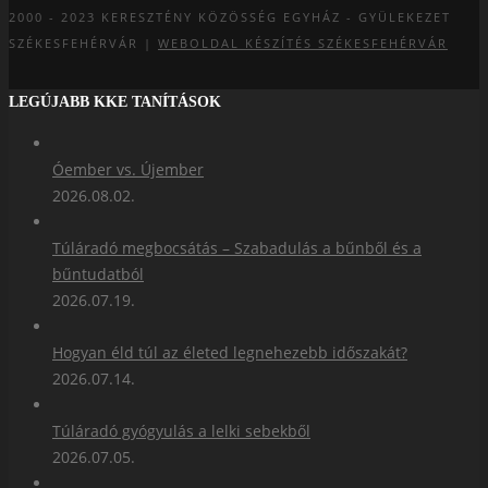
2000 - 2023
KERESZTÉNY KÖZÖSSÉG EGYHÁZ - GYÜLEKEZET
SZÉKESFEHÉRVÁR |
WEBOLDAL KÉSZÍTÉS SZÉKESFEHÉRVÁR
LEGÚJABB KKE TANÍTÁSOK
Óember vs. Újember
2026.08.02.
Túláradó megbocsátás – Szabadulás a bűnből és a
bűntudatból
2026.07.19.
Hogyan éld túl az életed legnehezebb időszakát?
2026.07.14.
Túláradó gyógyulás a lelki sebekből
2026.07.05.