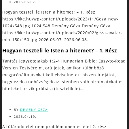
2026.06.07.
Hogyan teszteli le Isten a hitemet? – 1. Rész
https://kke.hu/wp-content/uploads/2023/11/Geza_new-
1024x548.jpg
1024
548
Demény Géza
Demény Géza
https://kke.hu/wp-content/uploads/2020/02/geza-avatar-
min-150x150.jpg
2026.06.07.
2026.06.08.
Hogyan teszteli le Isten a hitemet? – 1. Rész
Tanítás jegyzeteJakab 1:2-4 Hungarian Bible: Easy-to-Read
Version Testvéreim, örüljetek, amikor különböző
megpróbáltatásokat kell elviselnetek, hiszen tudjátok,
hogy ezek a nehézségek az Istenben való bizalmatokat és
hiteteket teszik próbára (tesztelik le).…
BY:
DEMÉNY GÉZA
2026.04.19.
A túláradó élet nem problémamentes élet 2. rész