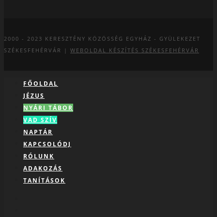
2000 - 2023
KERESZTÉNY KÖZÖSSÉG EGYHÁZ - GYÜLEKEZET
SZÉKESFEHÉRVÁR |
WEBOLDAL KÉSZÍTÉS SZÉKESFEHÉRVÁR
FŐOLDAL
JÉZUS
NYÁRI TÁBOR
VAD SZÍV
NAPTÁR
KAPCSOLÓDJ
RÓLUNK
ADAKOZÁS
TANÍTÁSOK