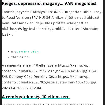
Kiégés, depresszió, magány… VAN megoldás!
Tanítás jegyzete1 Királyok 18:36-38 Hungarian Bible: Easy-
to-Read Version (ERV-HU) 36 Amikor eljött az esti áldozat
bemutatásának az ideje, Illés próféta odalépett az
oltárhoz, és így imádkozott: „Örökkévaló Isten! Ábrahám,
Izsák…
BY:
DEMÉNY GÉZA
2023.04.30.
A reménytelenség 10 ellenszere
https://kke.hu/wp-
content/uploads/2023/11/Geza_new-1024x548.jpg
1024
548
Demény Géza
Demény Géza
https://kke.hu/wp-
content/uploads/2020/02/geza-avatar-min-150x150.jpg
2023.04.30.
2023.12.04.
A reménytelenség 10 ellenszere