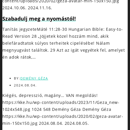
content/uploads/2020/02/geza-avatar-min-150x150.jpg
2024.10.06.
2024.11.16.
Szabadulj meg a nyomástól!
Tanítás jegyzeteMáté 11:28-30 Hungarian Bible: Easy-to-
Read Version 28 „Jöjjetek közel hozzám mind, akik
belefáradtatok súlyos terheitek cipelésébe! Nálam
megnyugvást találtok. 29 Azt az igát vegyétek fel, amelyet
én adok rátok,…
BY:
DEMÉNY GÉZA
2024.08.04.
Kiégés, depresszió, magány… VAN megoldás!
https://kke.hu/wp-content/uploads/2023/11/Geza_new-
1024x548.jpg
1024
548
Demény Géza
Demény Géza
https://kke.hu/wp-content/uploads/2020/02/geza-avatar-
min-150x150.jpg
2024.08.04.
2024.08.05.