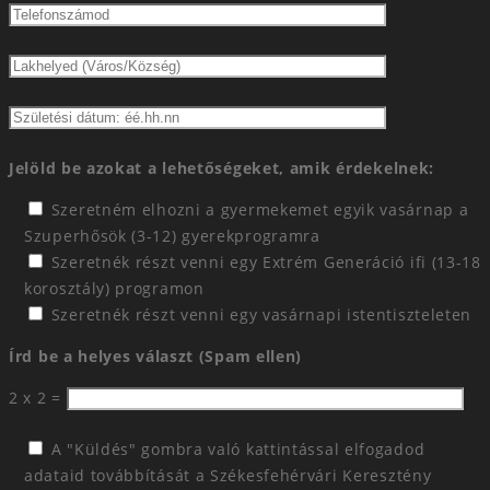
Jelöld be azokat a lehetőségeket, amik érdekelnek:
Szeretném elhozni a gyermekemet egyik vasárnap a
Szuperhősök (3-12) gyerekprogramra
Szeretnék részt venni egy Extrém Generáció ifi (13-18
korosztály) programon
Szeretnék részt venni egy vasárnapi istentiszteleten
Írd be a helyes választ (Spam ellen)
2 x 2 =
A "Küldés" gombra való kattintással elfogadod
adataid továbbítását a Székesfehérvári Keresztény