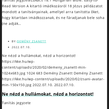
Tanítás jegyzeteLukács 18:1 Hungarian Bible: Easy-to-
Read Version A kitartó imádkozásról 18 Jézus példázatot
mondott a tanítványainak, amellyel arra tanította őket,
hogy kitartóan imádkozzanak, és ne fáradjanak bele soha
(ne adják…
BY:
DEMÉNY ZSANETT
2022.07.10.
Ne nézd a hullámokat, nézd a horizontot!
https://kke.hu/wp-
content/uploads/2020/02/demeny_zsanett-min-
1024x683.jpg
1024
683
Demény Zsanett
Demény Zsanett
https://kke.hu/wp-content/uploads/2020/02/zsani-avatar-
min-150x150.jpg
2022.07.10.
2022.07.10.
Ne nézd a hullámokat, nézd a horizontot!
Tanítás jegyzete