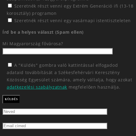
Szeretnék részt venni egy Extrém Generáció ifi (13-18
korosztály) programon
Szeretnék részt venni egy vasárnapi istentiszteleten
Írd be a helyes választ (Spam ellen)
Mi Magyarország fővárosa?
A "Küldés" gombra való kattintással elfogadod
adataid továbbítását a Székesfehérvári Keresztény
Közösség Egyesület számára, amely vállalja, hogy azokat
adatkezelési szabályzatnak
megfelelően használja.