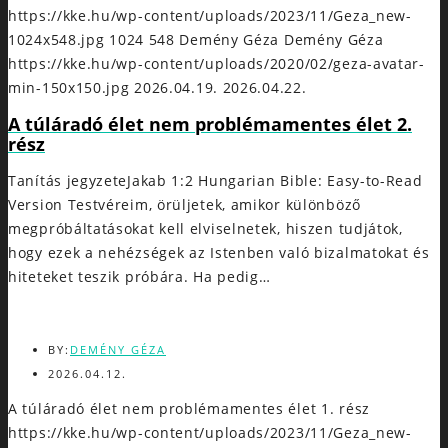
https://kke.hu/wp-content/uploads/2023/11/Geza_new-
1024x548.jpg
1024
548
Demény Géza
Demény Géza
https://kke.hu/wp-content/uploads/2020/02/geza-avatar-
min-150x150.jpg
2026.04.19.
2026.04.22.
A túláradó élet nem problémamentes élet 2.
rész
Tanítás jegyzeteJakab 1:2 Hungarian Bible: Easy-to-Read
Version Testvéreim, örüljetek, amikor különböző
megpróbáltatásokat kell elviselnetek, hiszen tudjátok,
hogy ezek a nehézségek az Istenben való bizalmatokat és
hiteteket teszik próbára. Ha pedig…
BY:
DEMÉNY GÉZA
2026.04.12.
A túláradó élet nem problémamentes élet 1. rész
https://kke.hu/wp-content/uploads/2023/11/Geza_new-