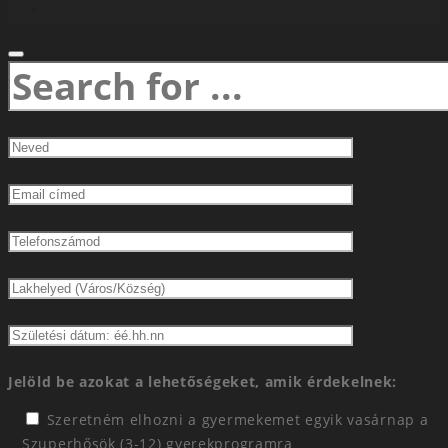
Jelöld be azokat a lehetőségeket, amik érdekelnek:
Szeretném elhozni a gyermekemet egyik vasárnap a
Szuperhősök (3-12) gyerekprogramra