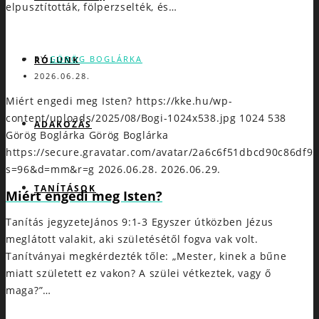
elpusztították, fölperzselték, és…
BY:
GÖRÖG BOGLÁRKA
RÓLUNK
2026.06.28.
Miért engedi meg Isten?
https://kke.hu/wp-
content/uploads/2025/08/Bogi-1024x538.jpg
1024
538
ADAKOZÁS
Görög Boglárka
Görög Boglárka
https://secure.gravatar.com/avatar/2a6c6f51dbcd90c86d
s=96&d=mm&r=g
2026.06.28.
2026.06.29.
TANÍTÁSOK
Miért engedi meg Isten?
Tanítás jegyzeteJános 9:1-3 Egyszer útközben Jézus
meglátott valakit, aki születésétől fogva vak volt.
Tanítványai megkérdezték tőle: „Mester, kinek a bűne
miatt született ez vakon? A szülei vétkeztek, vagy ő
maga?”…