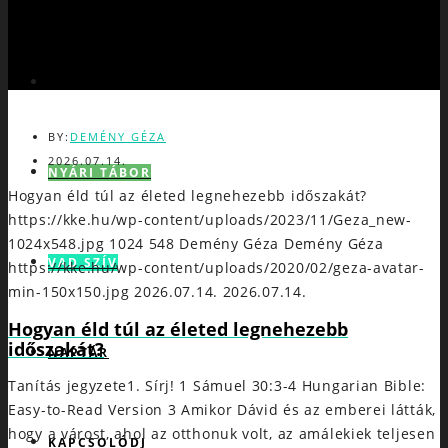
JÉZUS
BY:
DEMÉNY GÉZA
2026.07.14.
NYÁRI TÁBOR
Hogyan éld túl az életed legnehezebb időszakát?
https://kke.hu/wp-content/uploads/2023/11/Geza_new-
1024x548.jpg
1024
548
Demény Géza
Demény Géza
VAD SZÍV
https://kke.hu/wp-content/uploads/2020/02/geza-avatar-
min-150x150.jpg
2026.07.14.
2026.07.14.
Hogyan éld túl az életed legnehezebb
időszakát?
NAPTÁR
Tanítás jegyzete1. Sírj! 1 Sámuel 30:3-4 Hungarian Bible:
Easy-to-Read Version 3 Amikor Dávid és az emberei látták,
hogy a várost, ahol az otthonuk volt, az amálekiek teljesen
KAPCSOLÓDJ