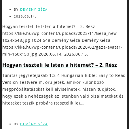
BY:
DEMÉNY GÉZA
2026.06.14.
Hogyan teszteli le Isten a hitemet? – 2. Rész
https://kke.hu/wp-content/uploads/2023/11/Geza_new-
1024x548.jpg
1024
548
Demény Géza
Demény Géza
https://kke.hu/wp-content/uploads/2020/02/geza-avatar-
min-150x150.jpg
2026.06.14.
2026.06.15.
Hogyan teszteli le Isten a hitemet? – 2. Rész
Tanítás jegyzeteJakab 1:2-4 Hungarian Bible: Easy-to-Read
Version Testvéreim, örüljetek, amikor különböző
megpróbáltatásokat kell elviselnetek, hiszen tudjátok,
hogy ezek a nehézségek az Istenben való bizalmatokat és
hiteteket teszik próbára (tesztelik le).…
BY:
DEMÉNY GÉZA