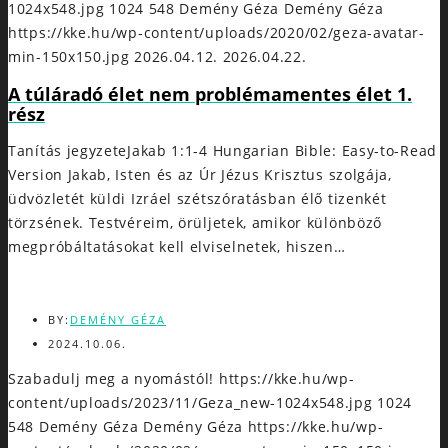
1024x548.jpg
1024
548
Demény Géza
Demény Géza
https://kke.hu/wp-content/uploads/2020/02/geza-avatar-
min-150x150.jpg
2026.04.12.
2026.04.22.
A túláradó élet nem problémamentes élet 1.
rész
Tanítás jegyzeteJakab 1:1-4 Hungarian Bible: Easy-to-Read
Version Jakab, Isten és az Úr Jézus Krisztus szolgája,
üdvözletét küldi Izráel szétszóratásban élő tizenkét
törzsének. Testvéreim, örüljetek, amikor különböző
megpróbáltatásokat kell elviselnetek, hiszen…
BY:
DEMÉNY GÉZA
2024.10.06.
Szabadulj meg a nyomástól!
https://kke.hu/wp-
content/uploads/2023/11/Geza_new-1024x548.jpg
1024
548
Demény Géza
Demény Géza
https://kke.hu/wp-