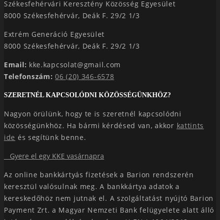
Székesfehérvári Keresztény Közösség Egyesület
8000 Székesfehérvár, Deák F. 29/2 1/3
Extrém Generáció Egyesület
8000 Székesfehérvár, Deák F. 29/2 1/3
Email:
kke.kapcsolat@gmail.com
Telefonszám:
06 (20) 346-6578
SZERETNÉL KAPCSOLÓDNI KÖZÖSSÉGÜNKHÖZ?
Nagyon örülünk, hogy te is szeretnél kapcsolódni
közösségünkhöz. Ha bármi kérdésed van, akkor
kattints
ide
és segítünk benne.
Gyere el egy KKE vasárnapra
Az online bankkártyás fizetések a Barion rendszerén
keresztül valósulnak meg. A bankkártya adatok a
kereskedőhöz nem jutnak el. A szolgáltatást nyújtó Barion
Payment Zrt. a Magyar Nemzeti Bank felügyelete alatt álló