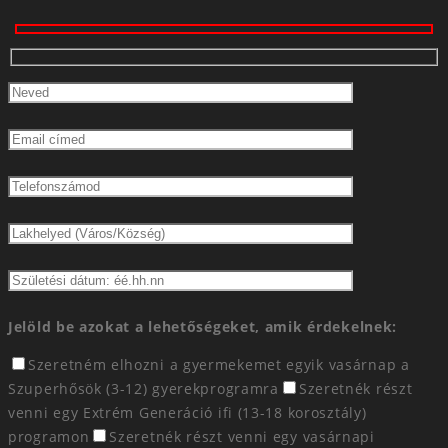
Jelöld be azokat a lehetőségeket, amik érdekelnek:
Szeretném elhozni a gyermekemet egyik vasárnap a
Szuperhősök (3-12) gyerekprogramra
Szeretnék részt
venni egy Extrém Generáció ifi (13-18 korosztály)
programon
Szeretnék részt venni egy vasárnapi