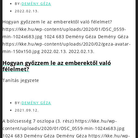
BY:
DEMÉNY GÉZA
2022.02.13.
Hogyan győzzem le az emberektől való félelmet?
https://kke.hu/wp-content/uploads/2020/01/DSC_0559-
min-1024x683.jpg
1024
683
Demény Géza
Demény Géza
https://kke.hu/wp-content/uploads/2020/02/geza-avatar-
min-150x150.jpg
2022.02.13.
2022.02.13.
Hogyan győzzem le az emberektől való
félelmet?
Tanítás jegyzete
BY:
DEMÉNY GÉZA
2021.09.12.
A bölcsesség 7 oszlopa (3. rész)
https://kke.hu/wp-
content/uploads/2020/01/DSC_0559-min-1024x683.jpg
1024
683
Demény Géza
Demény Géza
https://kke.hu/wp-