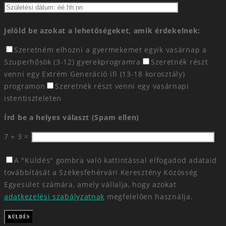
Jelöld be azokat a lehetőségeket, amik érdekelnek:
Szeretném elhozni a gyermekemet egyik vasárnap a
Szuperhősök (3-12) gyerekprogramra
Szeretnék részt
venni egy Extrém Generáció ifi (13-18 korosztály)
programon
Szeretnék részt venni egy vasárnapi
istentiszteleten
Írd be a helyes választ (Spam ellen)
7 + 3 =
A "Küldés" gombra való kattintással elfogadod adataid
továbbítását a Székesfehérvári Keresztény Közösség
Egyesület számára, amely vállalja, hogy azokat
adatkezelési szabályzatnak
megfelelően használja.