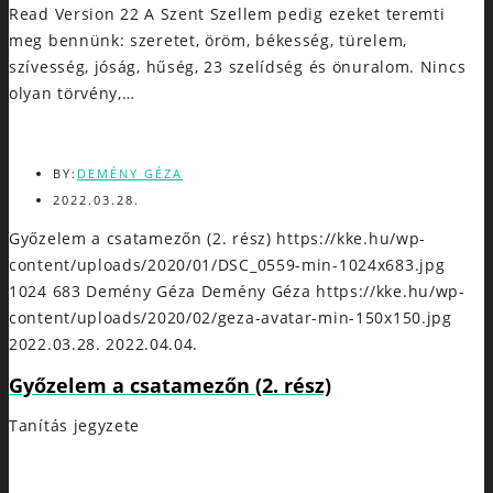
Read Version 22 A Szent Szellem pedig ezeket teremti
meg bennünk: szeretet, öröm, békesség, türelem,
szívesség, jóság, hűség, 23 szelídség és önuralom. Nincs
olyan törvény,…
BY:
DEMÉNY GÉZA
2022.03.28.
Győzelem a csatamezőn (2. rész)
https://kke.hu/wp-
content/uploads/2020/01/DSC_0559-min-1024x683.jpg
1024
683
Demény Géza
Demény Géza
https://kke.hu/wp-
content/uploads/2020/02/geza-avatar-min-150x150.jpg
2022.03.28.
2022.04.04.
Győzelem a csatamezőn (2. rész)
Tanítás jegyzete