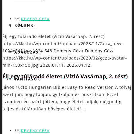
BY:
DEMÉNY GÉZA
RÓLUNK
2026.01.11.
Élj egy túláradó életet (Vízió Vasárnap, 2. rész)
https://kke.hu/wp-content/uploads/2023/11/Geza_new-
1024x548.jpg
1024
548
Demény Géza
Demény Géza
ADAKOZÁS
https://kke.hu/wp-content/uploads/2020/02/geza-avatar-
min-150x150.jpg
2026.01.11.
2026.01.12.
Élj egy túláradó életet (Vízió Vasárnap, 2. rész)
TANÍTÁSOK
János 10:10 Hungarian Bible: Easy-to-Read Version A tolvaj
azért jön, hogy lopjon, gyilkoljon és pusztítson. Ezzel
szemben én azért jöttem, hogy életet adjak, mégpedig
teljes és túláradóan bőséges életet! …
BY:
DEMÉNY GÉZA