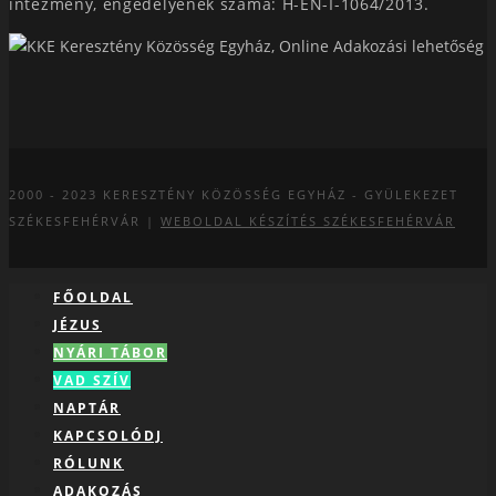
intézmény, engedélyének száma: H-EN-I-1064/2013.
2000 - 2023
KERESZTÉNY KÖZÖSSÉG EGYHÁZ - GYÜLEKEZET
SZÉKESFEHÉRVÁR |
WEBOLDAL KÉSZÍTÉS SZÉKESFEHÉRVÁR
FŐOLDAL
JÉZUS
NYÁRI TÁBOR
VAD SZÍV
NAPTÁR
KAPCSOLÓDJ
RÓLUNK
ADAKOZÁS