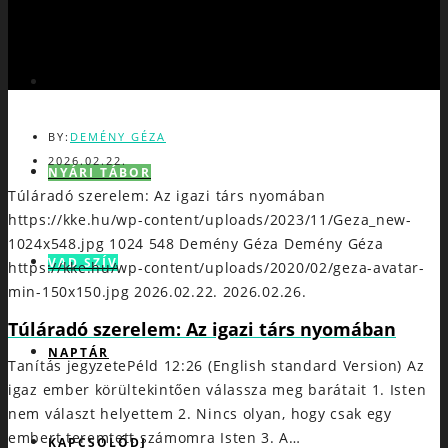
JÉZUS
BY:
DEMÉNY GÉZA
2026.02.22.
NYÁRI TÁBOR
Túláradó szerelem: Az igazi társ nyomában
https://kke.hu/wp-content/uploads/2023/11/Geza_new-
1024x548.jpg
1024
548
Demény Géza
Demény Géza
VAD SZÍV
https://kke.hu/wp-content/uploads/2020/02/geza-avatar-
min-150x150.jpg
2026.02.22.
2026.02.26.
Túláradó szerelem: Az igazi társ nyomában
NAPTÁR
Tanítás jegyzetePéld 12:26 (English standard Version) Az
igaz ember körültekintően válassza meg barátait 1. Isten
nem választ helyettem 2. Nincs olyan, hogy csak egy
embert teremtett számomra Isten 3. A…
KAPCSOLÓDJ