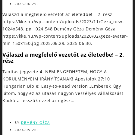
2025.06.29.
Válaszd a megfelelő vezetőt az életedbe! – 2. rész
https://kke.hu/wp-content/uploads/2023/11/Geza_new-
1024x548.jpg
1024
548
Demény Géza
Demény Géza
https://kke.hu/wp-content/uploads/2020/02/geza-avatar-
min-150x150.jpg
2025.06.29.
2025.06.30.
Válaszd a megfelelő vezetőt az életedbe! – 2.
rész
Tanítás jegyzete 4. NEM ENGEDHETEM, HOGY A
KÖRÜLMÉNYEIM IRÁNYÍTSANAK! Apostolok 27:10
Hungarian Bible: Easy-to-Read Version „Emberek, úgy
látom, hogy ez az utazás nagyon veszélyes vállalkozás!
Kockára tesszük ezzel az egész…
BY:
DEMÉNY GÉZA
2024.05.26.