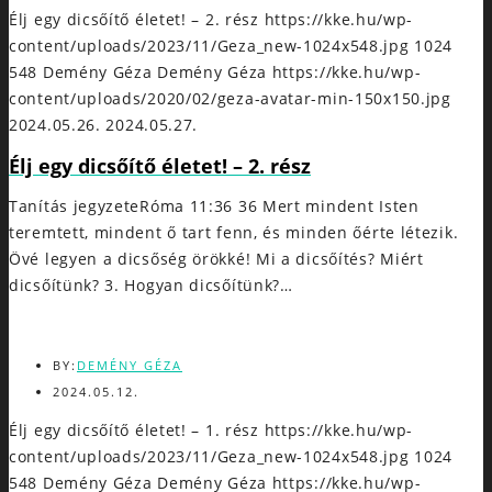
Élj egy dicsőítő életet! – 2. rész
https://kke.hu/wp-
content/uploads/2023/11/Geza_new-1024x548.jpg
1024
548
Demény Géza
Demény Géza
https://kke.hu/wp-
content/uploads/2020/02/geza-avatar-min-150x150.jpg
2024.05.26.
2024.05.27.
Élj egy dicsőítő életet! – 2. rész
Tanítás jegyzeteRóma 11:36 36 Mert mindent Isten
teremtett, mindent ő tart fenn, és minden őérte létezik.
Övé legyen a dicsőség örökké! Mi a dicsőítés? Miért
dicsőítünk? 3. Hogyan dicsőítünk?…
BY:
DEMÉNY GÉZA
2024.05.12.
Élj egy dicsőítő életet! – 1. rész
https://kke.hu/wp-
content/uploads/2023/11/Geza_new-1024x548.jpg
1024
548
Demény Géza
Demény Géza
https://kke.hu/wp-