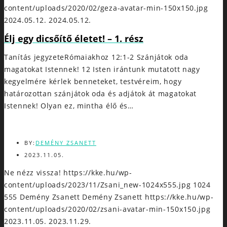
content/uploads/2020/02/geza-avatar-min-150x150.jpg
2024.05.12.
2024.05.12.
Élj egy dicsőítő életet! – 1. rész
Tanítás jegyzeteRómaiakhoz 12:1-2 Szánjátok oda
magatokat Istennek! 12 Isten irántunk mutatott nagy
kegyelmére kérlek benneteket, testvéreim, hogy
határozottan szánjátok oda és adjátok át magatokat
Istennek! Olyan ez, mintha élő és…
BY:
DEMÉNY ZSANETT
2023.11.05.
Ne nézz vissza!
https://kke.hu/wp-
content/uploads/2023/11/Zsani_new-1024x555.jpg
1024
555
Demény Zsanett
Demény Zsanett
https://kke.hu/wp-
content/uploads/2020/02/zsani-avatar-min-150x150.jpg
2023.11.05.
2023.11.29.