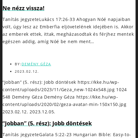
Ne nézz vissza!
Tanítás jegyzeteLukács 17:26-33 Ahogyan Nóé napjaiban
volt, úgy lesz az Emberfia eljövetelének idejében is. Akkor
az emberek ettek, ittak, megházasodtak és férjhez mentek
egészen addig, amíg Nóé be nem ment…
BY:
DEMÉNY GÉZA
2023.02.12.
“Jobban” (5. rész): Jobb döntések
https://kke.hu/wp-
content/uploads/2023/11/Geza_new-1024x548.jpg
1024
548
Demény Géza
Demény Géza
https://kke.hu/wp-
content/uploads/2020/02/geza-avatar-min-150x150.jpg
2023.02.12.
2023.12.05.
“Jobban” (5. rész): Jobb döntések
Tanítás jegyzeteGalata 5:22-23 Hungarian Bible: Easy-to-