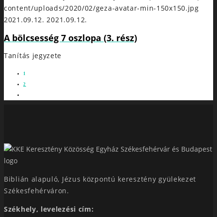
content/uploads/2020/02/geza-avatar-min-150x150.jpg
2021.09.12.
2021.09.12.
A bölcsesség 7 oszlopa (3. rész)
Tanítás jegyzete
1
2
Biblián alapuló, Jézus központú keresztény gyülekezet
Székesfehérváron.
Székhely, levelezési cím: