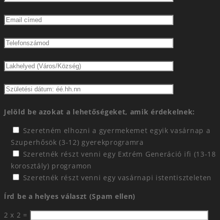
Jelöld be azokat a lehetőségeket, amik érdekelnek:
Szeretném elhozni a gyermekemet egyik vasárnap a
Szuperhősök (3-12) gyerekprogramra
Szeretnék részt venni egy Extrém Generáció ifi (13-18
korosztály) programon
Szeretnék részt venni egy vasárnapi istentiszteleten
Írd be a helyes választ (Spam ellen)
2 x 2 =