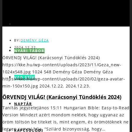
JÉZUS
BY:
DEMÉNY GÉZA
2024.12.22.
NYÁRI TÁBOR
ÖRVENDJ VILÁG! (Karácsonyi Tündöklés 2024)
https://kke.hu/wp-content/uploads/2023/11/Geza_new-
1024x548.jpg
1024
548
Demény Géza
Demény Géza
VAD SZÍV
https://kke.hu/wp-content/uploads/2020/02/geza-avatar-
min-150x150.jpg
2024.12.22.
2024.12.23.
ÖRVENDJ VILÁG! (Karácsonyi Tündöklés 2024)
NAPTÁR
Tanítás jegyzeteJános 15:11 Hungarian Bible: Easy-to-Read
Version Mindezt azért mondom nektek, hogy ugyanaz az
öröm töltsön be titeket is, mint engem, és örömötöknek ne
legyen semmi híja. “Szilárd bizonyosság, hogy…
KAPCSOLÓDJ