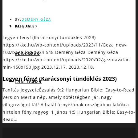
BY:
DEMÉNY GÉZA
RÓLUNK
2023.12.17.
Legyen fény! (Karácsonyi tündöklés 2023)
https://kke.hu/wp-content/uploads/2023/11/Geza_new-
1024x548.jpg
1024
548
Demény Géza
Demény Géza
ADAKOZÁS
https://kke.hu/wp-content/uploads/2020/02/geza-avatar-
min-150x150.jpg
2023.12.17.
2023.12.18.
Legyen fény! (Karácsonyi tündöklés 2023)
TANÍTÁSOK
Tanítás jegyzeteÉzsaiás 9:2 Hungarian Bible: Easy-to-Read
Version Mert a nép, amely sötétségben jár, nagy
világosságot lát! A halál árnyékának országában lakókra
hirtelen fény ragyog. 1 János 1:5 Hungarian Bible: Easy-to-
Read…