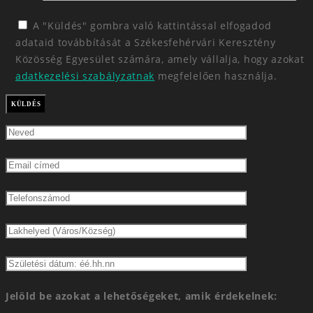
A "Küldés" gombra való kattintással elfogadod
adataid továbbítását a Székesfehérvári Keresztény
Közösség Egyesület számára, amely vállalja, hogy azokat
adatkezelési szabályzatnak
megfelelően használja.
Jelöld be azokat a lehetőségeket, amik érdekelnek: