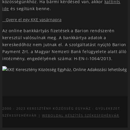
közösségünkhöz. Ha bármi kérdésed van, akkor
kattints
ide
és segítünk benne.
Gyere el egy KKE vasárnapra
Az online bankkártyás fizetések a Barion rendszerén
keresztül valósulnak meg. A bankkártya adatok a
kereskedőhöz nem jutnak el. A szolgáltatást nyújtó Barion
Payment Zrt. a Magyar Nemzeti Bank felügyelete alatt álló
intézmény, engedélyének száma: H-EN-I-1064/2013.
2000 - 2023
KERESZTÉNY KÖZÖSSÉG EGYHÁZ - GYÜLEKEZET
SZÉKESFEHÉRVÁR |
WEBOLDAL KÉSZÍTÉS SZÉKESFEHÉRVÁR