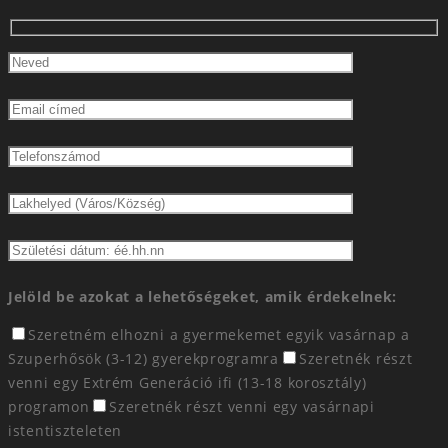
Jelöld be azokat a lehetőségeket, amik érdekelnek:
Szeretném elhozni a gyermekemet egyik vasárnap a
Szuperhősök (3-12) gyerekprogramra
Szeretnék részt
venni egy Extrém Generáció ifi (13-18 korosztály)
programon
Szeretnék részt venni egy vasárnapi
istentiszteleten