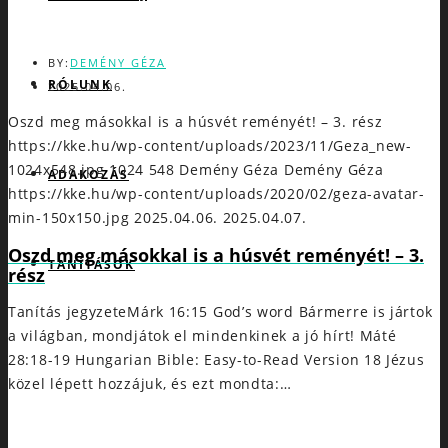
BY:
DEMÉNY GÉZA
RÓLUNK
2025.04.06.
Oszd meg másokkal is a húsvét reményét! – 3. rész
https://kke.hu/wp-content/uploads/2023/11/Geza_new-
1024x548.jpg
1024
548
Demény Géza
Demény Géza
ADAKOZÁS
https://kke.hu/wp-content/uploads/2020/02/geza-avatar-
min-150x150.jpg
2025.04.06.
2025.04.07.
Oszd meg másokkal is a húsvét reményét! – 3.
TANÍTÁSOK
rész
Tanítás jegyzeteMárk 16:15 God’s word Bármerre is jártok
a világban, mondjátok el mindenkinek a jó hírt! Máté
28:18-19 Hungarian Bible: Easy-to-Read Version 18 Jézus
közel lépett hozzájuk, és ezt mondta:…