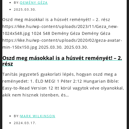
BY:
DEMÉNY GÉZA
2025.03.30.
Oszd meg másokkal is a húsvét reményét! – 2. rész
https://kke.hu/wp-content/uploads/2023/11/Geza_new-
1024x548.jpg
1024
548
Demény Géza
Demény Géza
https://kke.hu/wp-content/uploads/2020/02/geza-avatar-
min-150x150.jpg
2025.03.30.
2025.03.30.
Oszd meg másokkal is a húsvét reményét! – 2.
rész
Tanítás jegyzete5 gyakorlati lépés, hogyan oszd meg a
reményedet: 1. ÉLD MEG! 1 Péter 2:12 Hungarian Bible:
Easy-to-Read Version 12 Itt körül vagytok véve olyanokkal,
akik nem hisznek Istenben, és…
BY:
MARK WILKINSON
2024.03.17.