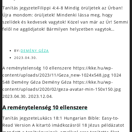
Tanítás jegyzeteFilippi 4:4-8 Mindig örüljetek az Úrban!
Újra mondom: örüljetek! Mindenki lássa meg, hogy
szelídek és kedvesek vagytok! Közel van már az Úr! Semmi
felől ne aggódjatok! Bármilyen helyzetben vagytok…
BY:
DEMÉNY GÉZA
2023.04.30.
A reménytelenség 10 ellenszere
https://kke.hu/wp-
content/uploads/2023/11/Geza_new-1024x548.jpg
1024
548
Demény Géza
Demény Géza
https://kke.hu/wp-
content/uploads/2020/02/geza-avatar-min-150x150.jpg
2023.04.30.
2023.12.04.
A reménytelenség 10 ellenszere
Tanítás jegyzeteLukács 18:1 Hungarian Bible: Easy-to-
Read Version A kitartó imádkozásról 18 Jézus példázatot