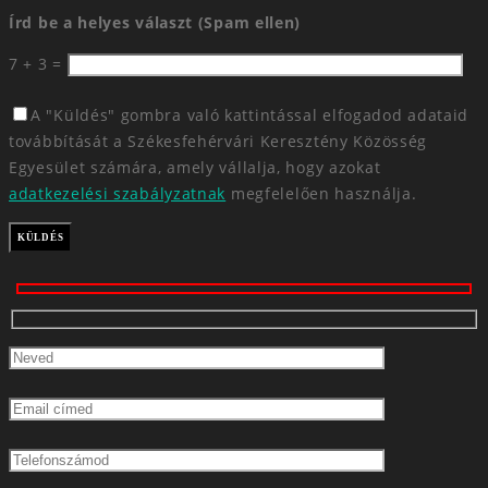
Írd be a helyes választ (Spam ellen)
7 + 3 =
A "Küldés" gombra való kattintással elfogadod adataid
továbbítását a Székesfehérvári Keresztény Közösség
Egyesület számára, amely vállalja, hogy azokat
adatkezelési szabályzatnak
megfelelően használja.