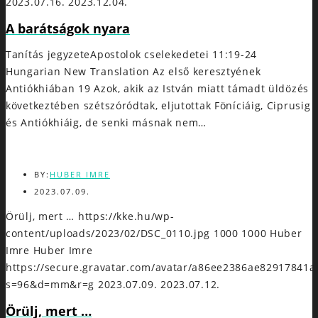
2023.07.16.
2023.12.04.
A barátságok nyara
Tanítás jegyzeteApostolok cselekedetei 11:19-24
Hungarian New Translation Az első keresztyének
Antiókhiában 19 Azok, akik az István miatt támadt üldözés
következtében szétszóródtak, eljutottak Föníciáig, Ciprusig
és Antiókhiáig, de senki másnak nem…
BY:
HUBER IMRE
2023.07.09.
Örülj, mert …
https://kke.hu/wp-
content/uploads/2023/02/DSC_0110.jpg
1000
1000
Huber
Imre
Huber Imre
https://secure.gravatar.com/avatar/a86ee2386ae8291784
s=96&d=mm&r=g
2023.07.09.
2023.07.12.
Örülj, mert …