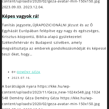
content/uploads/2020/02/geza-avatar-min-150x150.jpg
2023.09.03.
2023.12.04.
Képes vagyok rá!
Tanítás jegyzete„ÚJRAPOZICIONÁLNI Jézust és az Ő
Egyházát Európában felépítve egy nagy és egészséges,
Krisztus-központú, Biblia-alapú gyülekezetet
Székesfehérvár és Budapest szívében, amely
megváltoztatja az emberek gondolkozásmódját és képessé
teszi őket, hogy…
BY:
DEMÉNY GÉZA
2023.07.16.
A barátságok nyara
https://kke.hu/wp-
content/uploads/2023/11/Geza_new-1024x548.jpg
1024
548
Demény Géza
Demény Géza
https://kke.hu/wp-
content/uploads/2020/02/geza-avatar-min-150x150.jpg