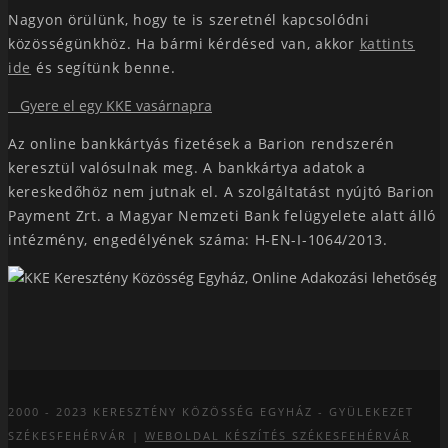
Nagyon örülünk, hogy te is szeretnél kapcsolódni
közösségünkhöz. Ha bármi kérdésed van, akkor
kattints
ide
és segítünk benne.
Gyere el egy KKE vasárnapra
Az online bankkártyás fizetések a Barion rendszerén
keresztül valósulnak meg. A bankkártya adatok a
kereskedőhöz nem jutnak el. A szolgáltatást nyújtó Barion
Payment Zrt. a Magyar Nemzeti Bank felügyelete alatt álló
intézmény, engedélyének száma: H-EN-I-1064/2013.
2000 - 2023
KERESZTÉNY KÖZÖSSÉG EGYHÁZ - GYÜLEKEZET
SZÉKESFEHÉRVÁR |
WEBOLDAL KÉSZÍTÉS SZÉKESFEHÉRVÁR