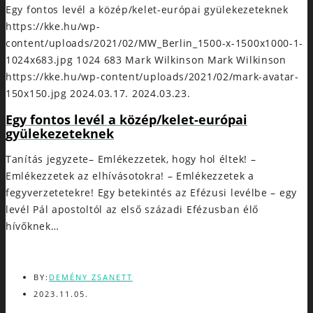
Egy fontos levél a közép/kelet-európai gyülekezeteknek
https://kke.hu/wp-
content/uploads/2021/02/MW_Berlin_1500-x-1500x1000-1-
1024x683.jpg
1024
683
Mark Wilkinson
Mark Wilkinson
https://kke.hu/wp-content/uploads/2021/02/mark-avatar-
150x150.jpg
2024.03.17.
2024.03.23.
Egy fontos levél a közép/kelet-európai
gyülekezeteknek
Tanítás jegyzete– Emlékezzetek, hogy hol éltek! –
Emlékezzetek az elhívásotokra! – Emlékezzetek a
fegyverzetetekre! Egy betekintés az Efézusi levélbe – egy
levél Pál apostoltól az első századi Efézusban élő
hívőknek…
BY:
DEMÉNY ZSANETT
2023.11.05.