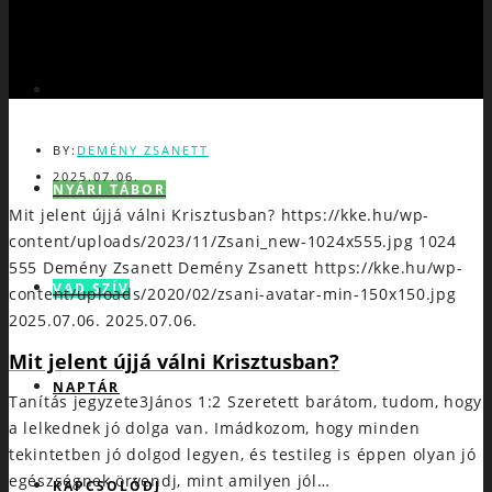
JÉZUS
BY:
DEMÉNY ZSANETT
2025.07.06.
NYÁRI TÁBOR
Mit jelent újjá válni Krisztusban?
https://kke.hu/wp-
content/uploads/2023/11/Zsani_new-1024x555.jpg
1024
555
Demény Zsanett
Demény Zsanett
https://kke.hu/wp-
VAD SZÍV
content/uploads/2020/02/zsani-avatar-min-150x150.jpg
2025.07.06.
2025.07.06.
Mit jelent újjá válni Krisztusban?
NAPTÁR
Tanítás jegyzete3János 1:2 Szeretett barátom, tudom, hogy
a lelkednek jó dolga van. Imádkozom, hogy minden
tekintetben jó dolgod legyen, és testileg is éppen olyan jó
egészségnek örvendj, mint amilyen jól…
KAPCSOLÓDJ