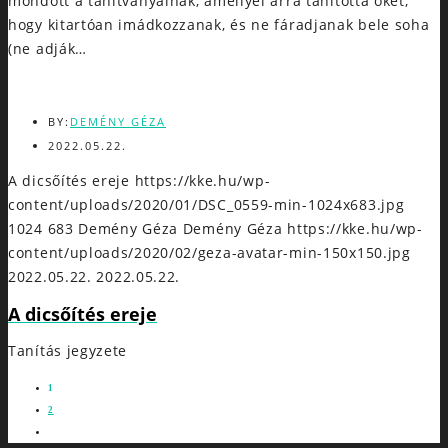
mondott a tanítványainak, amellyel arra tanította őket,
hogy kitartóan imádkozzanak, és ne fáradjanak bele soha
(ne adják…
BY:
DEMÉNY GÉZA
2022.05.22.
A dicsőítés ereje
https://kke.hu/wp-
content/uploads/2020/01/DSC_0559-min-1024x683.jpg
1024
683
Demény Géza
Demény Géza
https://kke.hu/wp-
content/uploads/2020/02/geza-avatar-min-150x150.jpg
2022.05.22.
2022.05.22.
A dicsőítés ereje
Tanítás jegyzete
1
2