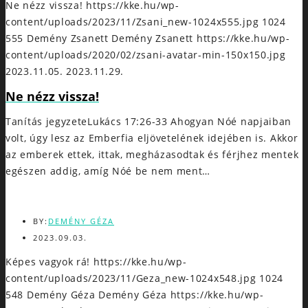
Ne nézz vissza!
https://kke.hu/wp-
content/uploads/2023/11/Zsani_new-1024x555.jpg
1024
555
Demény Zsanett
Demény Zsanett
https://kke.hu/wp-
content/uploads/2020/02/zsani-avatar-min-150x150.jpg
2023.11.05.
2023.11.29.
Ne nézz vissza!
Tanítás jegyzeteLukács 17:26-33 Ahogyan Nóé napjaiban
volt, úgy lesz az Emberfia eljövetelének idejében is. Akkor
az emberek ettek, ittak, megházasodtak és férjhez mentek
egészen addig, amíg Nóé be nem ment…
BY:
DEMÉNY GÉZA
2023.09.03.
Képes vagyok rá!
https://kke.hu/wp-
content/uploads/2023/11/Geza_new-1024x548.jpg
1024
548
Demény Géza
Demény Géza
https://kke.hu/wp-