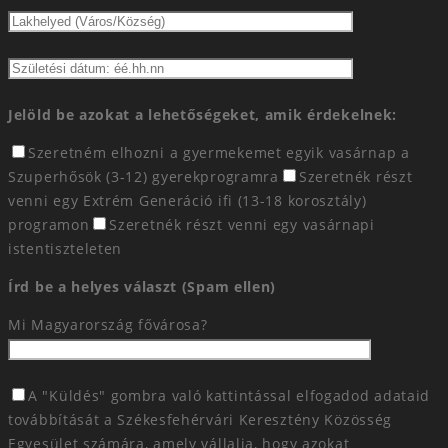
Jelöld be azokat a lehetőségeket, amik érdekelnek:
Szeretném elhozni a gyermekemet egyik vasárnap a
Szuperhősök (3-12) gyerekprogramra
Szeretnék részt
venni egy Extrém Generáció ifi (13-18 korosztály)
programon
Szeretnék részt venni egy vasárnapi
istentiszteleten
Írd be a helyes választ (Spam ellen)
Mi Magyarország fővárosa?
A "Küldés" gombra való kattintással elfogadod adataid
továbbítását a Székesfehérvári Keresztény Közösség
Egyesület számára, amely vállalja, hogy azokat